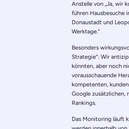
Anstelle von „Ja, wir 
führen Hausbesuche in
Donaustadt und Leopo
Werktage.“
Besonders wirkungsvol
Strategie“: Wir antizi
könnten, aber noch ni
vorausschauende Hera
kompetenten, kundenor
Google zusätzlichen, 
Rankings.
Das Monitoring läuft 
werden innerhalb von 