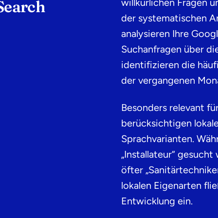
willkürlichen Fragen 
Search
der
systematischen An
analysieren Ihre Googl
Suchanfragen über di
identifizieren die häu
der vergangenen Mon
Besonders relevant f
berücksichtigen loka
Sprachvarianten. Währ
„Installateur“ gesuch
öfter „Sanitärtechnik
lokalen Eigenarten fli
Entwicklung ein.