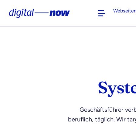
Skip
Webseite
to
content
Syst
Geschäftsführer ver
beruflich, täglich. Wir 