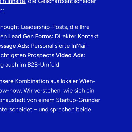
ln Inhalte
, die Geschäftsentscheider
n:
hought Leadership-Posts, die Ihre
hen
Lead Gen Forms:
Direkter Kontakt
ssage Ads:
Personalisierte InMail-
ichtigsten Prospects
Video Ads:
ng auch im B2B-Umfeld
nsere Kombination aus lokaler Wien-
w-how. Wir verstehen, wie sich ein
Donaustadt von einem Startup-Gründer
unterscheidet – und sprechen beide